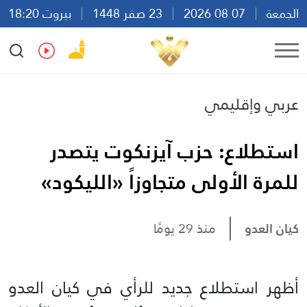
الجمعة
07 08 2026
23 صفر 1448
بيروت 18:20
Ar
En
Fr
Es
عربي وإقليمي
استطلاع: حزب آيزنكوت يتصدر
للمرة الأولى متجاوزاً «الليكود»
كيان العدو
منذ 29 يومًا
أظهر استطلاع جديد للرأي في كيان العدو