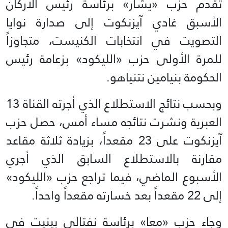
تقدم حزب «يشار» برئاسة رئيس الأركان
الأسبق غادي آيزنكوت إلى صدارة نوايا
التصويت في انتخابات الكنيست، متجاوزاً
للمرة الأولى حزب «الليكود» بزعامة رئيس
الحكومة بنيامين نتنياهو.
وبحسب نتائج الاستطلاع الذي أجرته القناة 13
العبرية ونشرت نتائجه مساء أمس، حصل حزب
آيزنكوت على 23 مقعداً، بزيادة ثلاثة مقاعد
مقارنة بالاستطلاع السابق الذي أجري
الأسبوع الماضي، فيما تراجع حزب «الليكود»
إلى 22 مقعداً بعد خسارته مقعداً واحداً.
وجاء حزب «معا» برئاسة نفتالي بينيت في