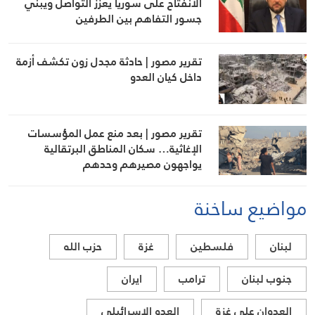
الانفتاح على سوريا يعزز التواصل ويبني
جسور التفاهم بين الطرفين
تقرير مصور | حادثة مجدل زون تكشف أزمة
داخل كيان العدو
تقرير مصور | بعد منع عمل المؤسسات
الإغاثية… سكان المناطق البرتقالية
يواجهون مصيرهم وحدهم
مواضيع ساخنة
لبنان
فلسطين
غزة
حزب الله
جنوب لبنان
ترامب
ايران
العدوان على غزة
العدو الاسرائيلي