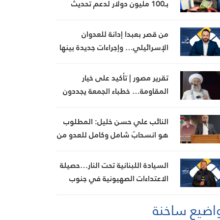
بـ100 مليون دولار لدعم تحديث
القطاع المالي في سوريا
من قصر بعبدا إدانة للعدوان
الإسرائيلي… وإجراءات جديدة بينها
إجراء يخص مطار بيروت الدولي
تقرير مصور | تأكيد على خيار
المقاومة… خطباء الجمعة يجددون
رفض المفاوضات مع الاحتلال
النائب علي حسن خليل: المطلوب
هو انسحابٌ شامل وكامل للعدو من
الجنوب
السيادة اللبنانية تحت النار…حصيلة
الاعتداءات الصهيونية في جنوب
لبنان اليوم
اضيع ساخنة