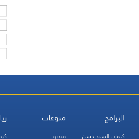
ل
ح
ا
ا
البرامج
منوعات
ريا
كلمات السيد حسن
فيديو
كرة