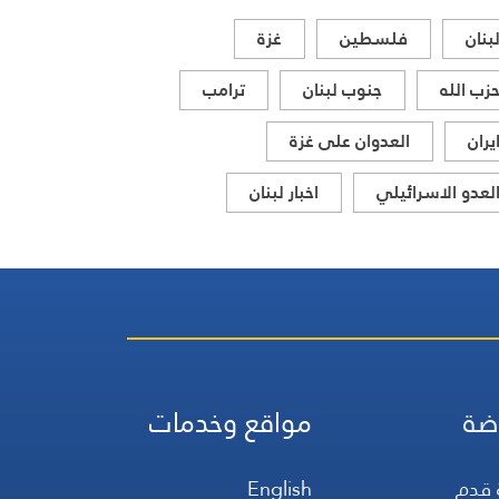
بنان
فلسطين
غزة
زب الله
جنوب لبنان
ترامب
يران
العدوان على غزة
لعدو الاسرائيلي
اخبار لبنان
ضة
مواقع وخدمات
 قدم
English