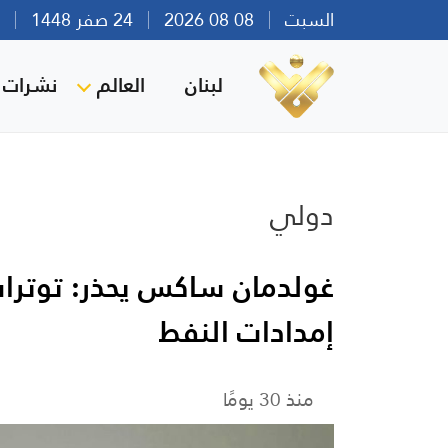
السبت
08 08 2026
24 صفر 1448
بير
لبنان
العالم
نشرات ا
دولي
غولدمان ساكس يحذر: توترا
إمدادات النفط
منذ 30 يومًا