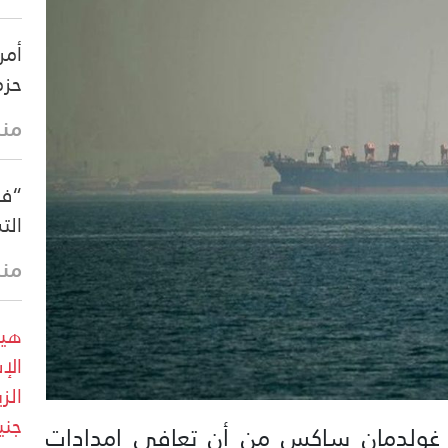
أمر
حزم
منذ
“فو
الت
منذ
هيئ
جني
ك غولدمان ساكس من أن تعافي إمدادات