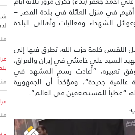
علي أحمد جعفر (نداء) ذكرى مرور ثلاثة أيام
 أقيم في منزل العائلة في بلدة القصر –
شرك
عوائل الشهداء وفعاليات وأهالي البلدة
لدخ
منذ 20 
ل اللقيس كلمة حزب الله، تطرق فيها إلى
مرا
هيد السيد علي خامنئي في إيران والعراق،
بلد
، وفق تعبيره، “أعادت رسم المشهد في
لمية جديدة”، ومؤكداً أن الجمهورية
منذ
له، “قطباً للمستضعفين في العالم”.
مرا
.
منذ
مكت