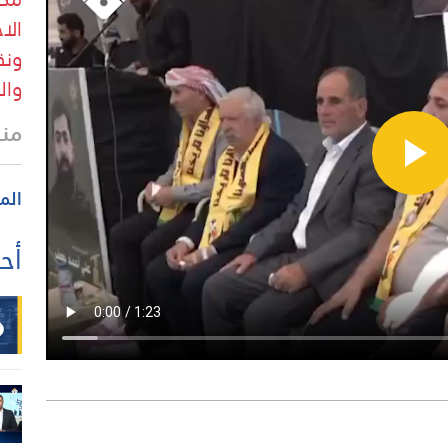
ونق
وال
منذ
الم
أحد