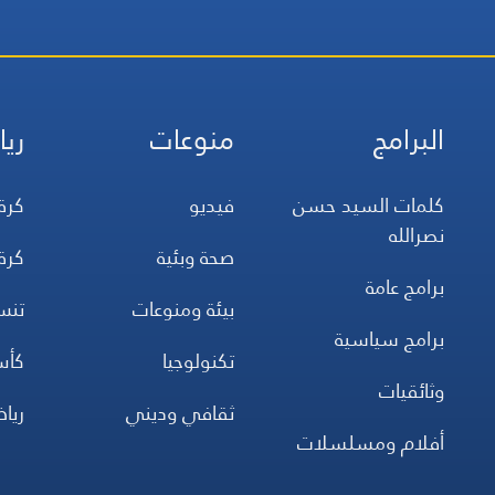
البرامج
منوعات
ريا
كلمات السيد حسن
فيديو
كرة
نصرالله
صحة وبئية
كرة
برامج عامة
بيئة ومنوعات
تن
برامج سياسية
تكنولوجيا
كأس
وثائقيات
ثقافي وديني
ريا
أفلام ومسلسلات