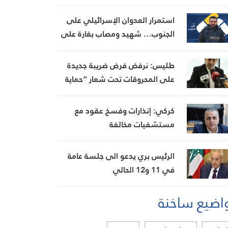
استمرار العدوان الإسرائيلي على
الجنوب… شهيد ومصاب بغارة على
ميفدون وقصف مدفعي على عدة
بلدات
طليس: نرفض فرض ضريبة جديدة
على المحروقات تحت شعار “حماية
البيئة”
كركي: إنذارات وفسخ عقود مع
مستشفيات مخالفة
الرئيس بري يدعو الى جلسة عامة
في 11 و12 الحالي
اضيع ساخنة