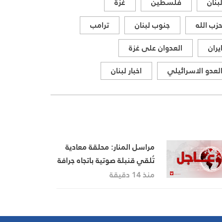
بنان
فلسطين
غزة
زب الله
جنوب لبنان
ترامب
يران
العدوان على غزة
لعدو الاسرائيلي
اخبار لبنان
مراسل المنار: محلقة معادية
تُلقي قنبلة صوتية باتجاه جرافة
تابعة للجيش اللبناني أثناء
منذ 14 دقيقة
عملها على فتح طريق بلدة
المنصوري