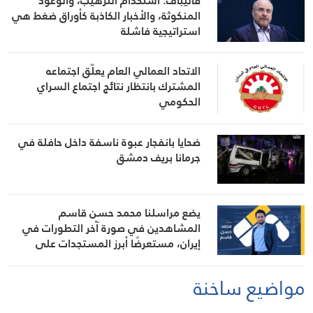
قاليباف: استخدام الترهيب، والوعود
المنكوثة، والأخبار الكاذبة كأوراق ضغط هي
استراتيجية فاشلة
الاتحاد العمالي العام يعلّق اجتماعه
المشترك بانتظار نتائج اجتماع السراي
الحكومي
ضحايا بانفجار عبوة ناسفة داخل حافلة في
جرمانا بريف دمشق
يضع مراسلنا محمد حسن قاسم
المشاهدين في صورة آخر التطورات في
إيران، مستعرضًا أبرز المستجدات على
الساحتين السياسية والميدانية، إلى جانب
المواقف الرسمية وأبرز التطورات ذات
مواضيع ساخنة
الصلة بالشأنين الداخلي والإقليمي