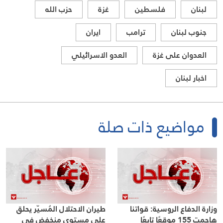
لبنان
فلسطين
غزة
حزب الله
جنوب لبنان
ترامب
ايران
العدوان على غزة
العدو الاسرائيلي
اخبار لبنان
مواضيع ذات صلة
وزارة الدفاع الروسية: قواتنا
طيران الاحتلال المُسيّر يحلق
هاجمت 155 موقعًا تابعًا
على مستوى منخفض في