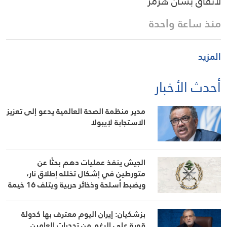
لاتفاق بشأن هرمز
منذ ساعة واحدة
المزيد
أحدث الأخبار
مدير منظمة الصحة العالمية يدعو إلى تعزيز
الاستجابة لإيبولا
الجيش ينفذ عمليات دهم بحثًا عن
متورطين في إشكال تخلله إطلاق نار،
ويضبط أسلحة وذخائر حربية ويتلف 16 خيمة
مزروعة بالماريجوانا
بزشكيان: إيران اليوم معترف بها كدولة
قوية على الرغم من تحديات العامين