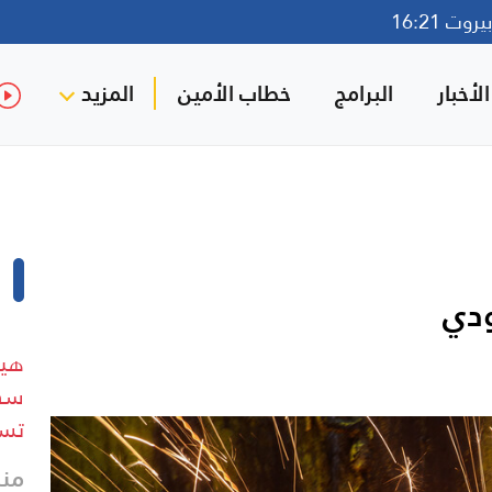
وت 16:21
لأخبار
البرامج
خطاب الأمين
المزيد
ودي
هيئ
سفي
تسب
منذ 6 د