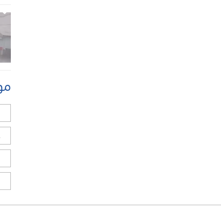
مو
ل
ح
ا
ا