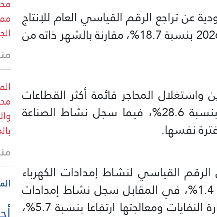
محب
ية عن تراجع الرقم القياسي العام للإنتاج
ممر
الج
الصناعي في السعودية خلال مايو 2026 بنسبة 18.7%، مقارنة بالشهر ذاته من
منذ
الم
 واستغلال المحاجر قائمة أكثر القطاعات
محب
تراجعا، إذ انخفض رقمه القياسي بنسبة 28.6%، فيما سجل نشاط الصناعة
وال
بال
منذ
لرقم القياسي لنشاط إمدادات الكهرباء
الم
والغاز والبخار وتكييف الهواء بنسبة 1.4%، في المقابل سجل نشاط إمدادات
المياه وأنشطة الصرف الصحي وإدارة النفايات ومعالجتها ارتفاعا بنسبة 5.7%،
أحد