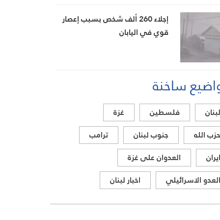
بيضون
إجلاء 260 ألف شخص بسبب إعصار
قوي في اليابان
اضيع ساخنة
بنان
فلسطين
غزة
زب الله
جنوب لبنان
ترامب
يران
العدوان على غزة
لعدو الاسرائيلي
اخبار لبنان