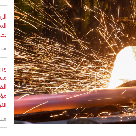
الر
الم
يمك
منذ 43 
وزي
مست
الف
مؤق
الت
منذ