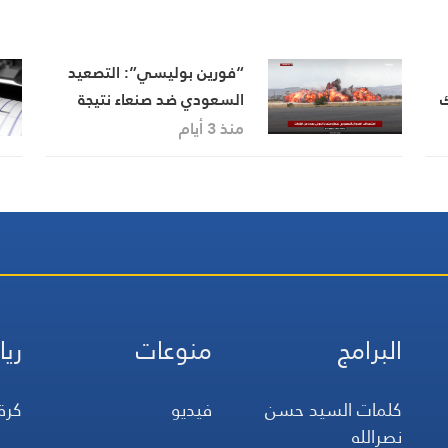
“فورين بوليسي”: التصعيد
ك
السعودي ضد صنعاء نتيجة
لسوء التقدير
منذ 3 أيام
البرامج
منوعات
ريا
كلمات السيد حسن
فيديو
كرة
نصرالله