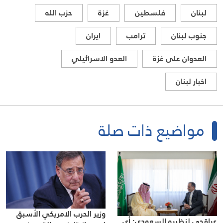
لبنان
فلسطين
غزة
حزب الله
جنوب لبنان
ترامب
ايران
العدوان على غزة
العدو الاسرائيلي
اخبار لبنان
مواضيع ذات صلة
وزير الحرب الامريكي الأسبق
عراقجي لنظيره السعودي: أي