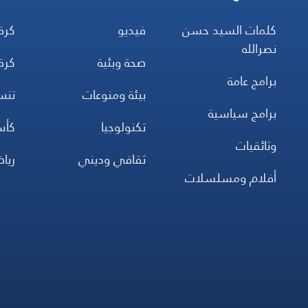
كلمات السيد حسن
فيديو
كرة
نصرالله
صحة وبئية
كرة
برامج عامة
بيئة ومنوعات
تن
برامج سياسية
تكنولوجيا
كأس
وثائقيات
ثقافي وديني
ريا
أفلام ومسلسلات