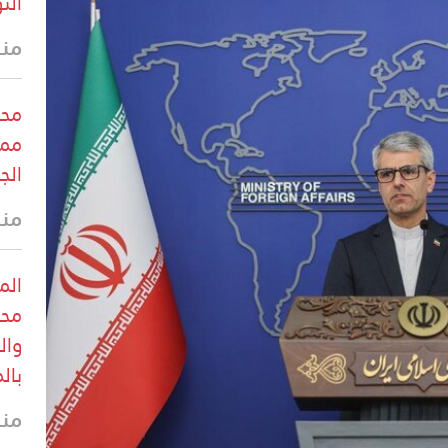
الت
منذ
محب
ممر
الج
منذ
الم
محب
وال
بال
منذ