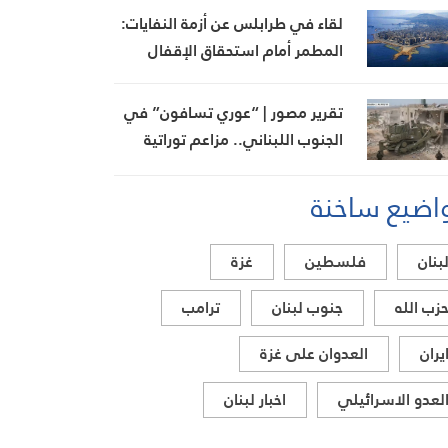
لقاء في طرابلس عن أزمة النفايات:
المطمر أمام استحقاق الإقفال
تقرير مصور | “عوري تسافون” في
الجنوب اللبناني.. مزاعم توراتية
تواكب أطماع الاحتلال
اضيع ساخنة
بنان
فلسطين
غزة
زب الله
جنوب لبنان
ترامب
يران
العدوان على غزة
لعدو الاسرائيلي
اخبار لبنان