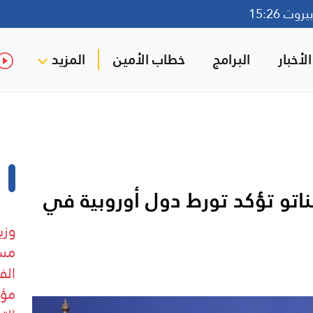
وت 15:26
لأخبار
البرامج
خطاب الأمين
المزيد
ناتو تؤكد تورط دول أوروبية في
وزي
مست
الف
مؤق