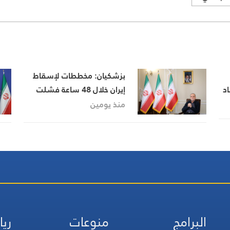
بزشكيان: مخططات لإسقاط
د
إيران خلال 48 ساعة فشلت
ام
بصمود الشعب ووحدة الدولة
منذ يومين
البرامج
منوعات
ريا