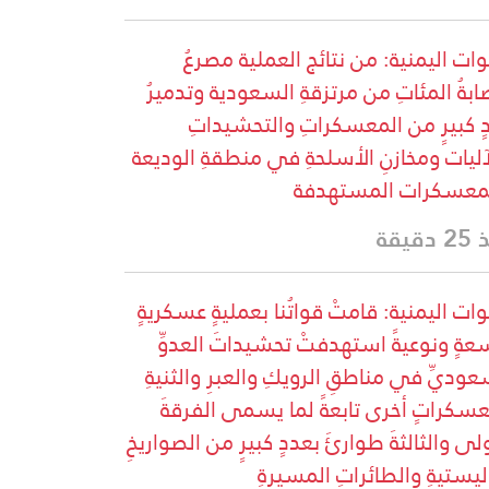
وات اليمنية: من نتائج العملية مصرعُ
ابةُ المئاتِ من مرتزقةِ السعودية وتدميرُ
ٍ كبيرٍ من المعسكراتِ والتحشيداتِ
آليات ومخازنِ الأسلحةِ في منطقةِ الوديعة
معسكرات المستهدفة
دقيقة
وات اليمنية: قامتْ قواتُنا بعمليةٍ عسكريةٍ
عةٍ ونوعيةً استهدفتْ تحشيداتَ العدوِّ
عوديِّ في مناطقِ الرويكِ والعبرِ والثنيةِ
سكراتٍ أخرى تابعةً لما يسمى الفرقةَ
ولى والثالثةَ طوارئَ بعددٍ كبيرٍ من الصواريخِ
اليستيةِ والطائراتِ المسيرةِ