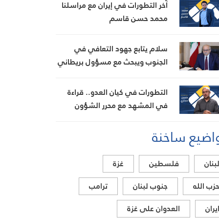
آخر التطورات في إيران مع مراسلنا
محمد حسن قاسم
سلام يتابع جهود التعافي في
الجنوب ويبحث مع مسؤول بريطاني
تطورات الأوضاع في المنطقة
التطورات في كيان العدو.. قراءة
في المشهد مع محرر الشؤون
العبرية حسن حجازي
اضيع ساخنة
بنان
فلسطين
غزة
زب الله
جنوب لبنان
ترامب
يران
العدوان على غزة