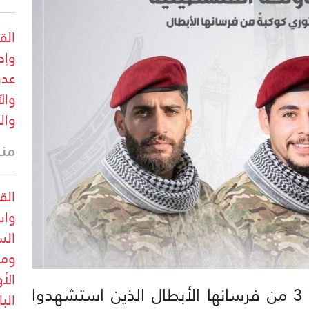
الق
وإص
عدد
وال
وال
منذ 25 
الق
واس
الس
ومع
الأ
نعت فصائل المقاومة الفلسطينية 3 من فرسانها الأبطال الذين استشهدوا
الب