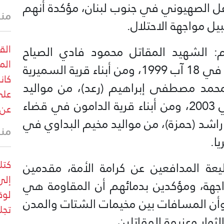
غل الصهيوني في جنوب لبنان، مؤكدة أنهم
منذ 26 
يل مواجهة الاحتلال.
الق
 الشهيد المقاتل محمود فادي الصياح
الم
(باسل)، من مواليد مخيم عين الحلوة في 18 آب 1999، ومن أبناء قرية السميرية
كان
حمد مصطفى إبراهيم (رعد)، من مواليد
على
مخيم نهر البارد في 23 كانون الثاني 2003، ومن أبناء قرية الدامون في قضاء
عن 
اشد (حمزة)، من مواليد مخيم البداوي في
منذ 27 
كتل
ة المدافعين عن كرامة الأمة، مقدمين
إلى
هة، ومؤكدين بدمائهم أن المقاومة هي
لوق
 وأن المسافات بين مخيمات الشتات والمدن
تجل
ثوار وعزيمة المقاتلين.