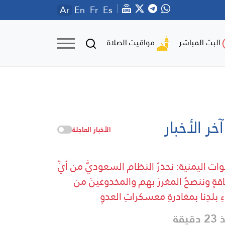
Ar
En
Fr
Es
مواقيت الصلاة
البث المباشر
آخر الأخبار
الأخبار العاجلة
وات اليمنية: نحذرُ النظام السعوديَّ من أيِّ
قةٍ وننصحُ المغررَ بهم والمخدوعينَ من
ءِ بلدِنا بمغادرةِ معسكراتِ العدوِ
دقيقة