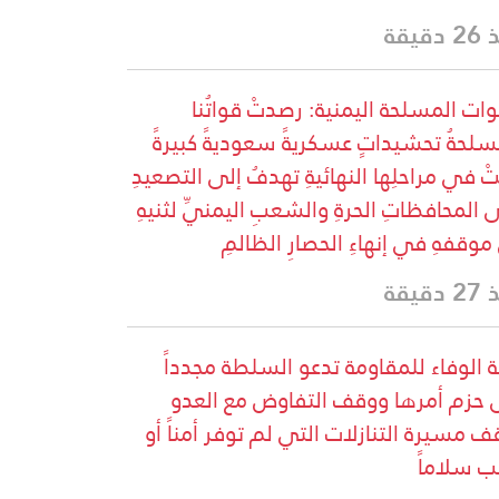
دقيقة
وات المسلحة اليمنية: رصدتْ قواتُنا
سلحةُ تحشيداتٍ عسكريةً سعوديةً كبيرةً
تْ في مراحلِها النهائيةِ تهدفُ إلى التصعيدِ
 المحافظاتِ الحرةِ والشعبِ اليمنيِّ لثنيهِ
موقفهِ في إنهاءِ الحصارِ الظالمِ
دقيقة
ة الوفاء للمقاومة تدعو السلطة مجدداً
 حزم أمرها ووقف التفاوض مع العدو
ف مسيرة التنازلات التي لم توفر أمناً أو
ب سلاماً