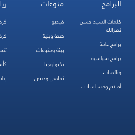
البرامج
منوعات
ريا
كلمات السيد حسن
فيديو
كرة
نصرالله
صحة وبئية
كرة
برامج عامة
بيئة ومنوعات
تن
برامج سياسية
تكنولوجيا
كأس
وثائقيات
ثقافي وديني
ريا
أفلام ومسلسلات