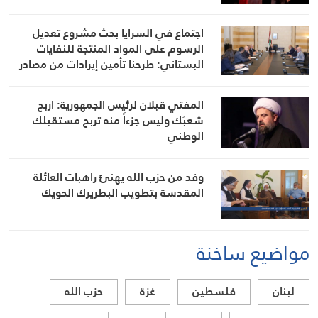
اجتماع في السرايا بحث مشروع تعديل
الرسوم على المواد المنتجة للنفايات
البستاني: طرحنا تأمين إيرادات من مصادر
أخرى لتخفيف العبء عن كاهل المواطن
المفتي قبلان لرئيس الجمهورية: اربح
شعبَك وليس جزءاً منه تربح مستقبلك
الوطني
وفد من حزب الله يهنئ راهبات العائلة
المقدسة بتطويب البطريرك الحويك
مواضيع ساخنة
لبنان
فلسطين
غزة
حزب الله