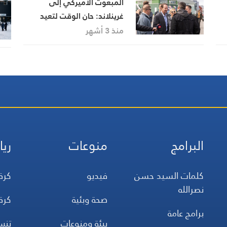
المبعوث الأميركي إلى
غرينلاند: حان الوقت لتعيد
واشنطن بصمتها في الجزيرة
منذ 3 أشهر
البرامج
منوعات
ريا
كلمات السيد حسن
فيديو
كرة
نصرالله
صحة وبئية
كرة
برامج عامة
بيئة ومنوعات
تن