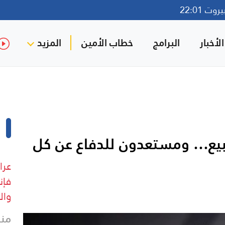
ت 22:01
لأخبار
البرامج
خطاب الأمين
المزيد
لبيع… ومستعدون للدفاع عن كل
عرا
فإن
وال
منذ 35 