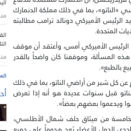
الي
 «الناتو»، بما في ذلك مملكة الدنمارك
منذ 7 د
يد الرئيس الأميركي دونالد ترامب مطالبته
يات المتحدة.
الق
الت
لرئيس الأميركي أمس، وأعتقد أن موقف
هذه المسألة، وموقفنا كان واضحاً بالقدر
منذ
يع بالطبع».
الم
عن كل شبر من أراضي الناتو، بما في ذلك
أحد
ناتو قبل سنوات عديدة هو أنه إذا تعرض
فوا ويدعموا بعضهم بعضاً».
لخامسة من ميثاق حلف شمال الأطلسي،
ى الدول الأعضاء يُعد هجوماً على جميع