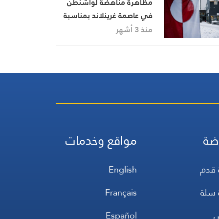
مظاهرة مناهضة لواشنطن
في عاصمة غرينلاند بمناسبة
تدشين القنصلية الأمريكية
منذ 3 أشهر
ضة
مواقع وخدمات
 قدم
English
 سلة
Français
س
Español