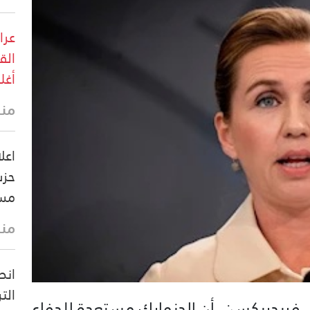
عرا
الق
أغل
منذ
اعل
حزب
مسي
منذ
انص
الت
تي فريدريكسن، أن الدنمارك مستعدة للدفاع