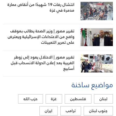
انتشال رفات 19 شهيدًا من أنقاض عمارة
مدمرة في غزة
تقرير مصور | وزير الصحة يطالب بموقف
واضح من الاعتداءات الإسرائيلية ويعترض
على تمرير التعيينات
تقرير مصور | الاحتلال يعود إلى زوطر
الغربية بعد إعلان الدولة الانسحاب قبل
أسابيع
مواضيع ساخنة
لبنان
فلسطين
غزة
حزب الله
جنوب لبنان
ترامب
ايران