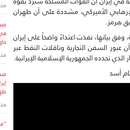
زية في إيران أن القوات المسلحة سترد بقوة
منذ 3 د
لإرهابي الأميركي، مشددة على أن طهران
ق هرمز.
صحي
في 
 وفق بيانها، نفذت اعتداءً واضحاً على إيران
حاو
ن عبور السفن التجارية وناقلات النفط عبر
منذ 15 
ذي تحدده الجمهورية الإسلامية الإيرانية.
ام أسد
صحي
إير
طهر
منذ 16 
“مع