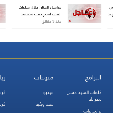
لي
مراسل المنار: خلال ساعات
هيد
الفجر، استهدفت مدفعية
الاحتلال اطراف وادي زبقين،
منذ 3 دقائق
واطراف بلدة المنصوري بعدد
من القذائف، فيما نفذت قوات
الاحتلال تفجيراً في بلدة حداثا
البرامج
منوعات
ريا
كلمات السيد حسن
فيديو
كرة
نصرالله
صحة وبئية
كرة
برامج عامة