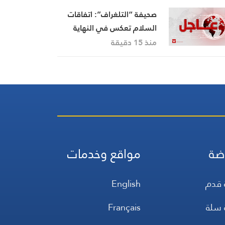
صحيفة “التلغراف”: اتفاقات
السلام تعكس في النهاية
نتائج المعارك على الأرض التي
منذ 15 دقيقة
حاولت واشنطن تغييرها
وفشلت
ضة
مواقع وخدمات
 قدم
English
 سلة
Français