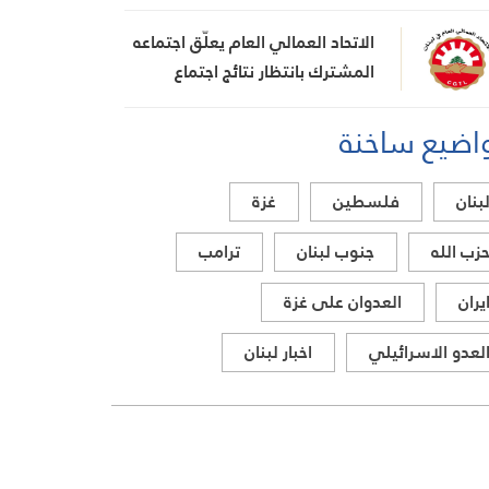
كأوراق ضغط هي استراتيجية فاشلة
الاتحاد العمالي العام يعلّق اجتماعه
المشترك بانتظار نتائج اجتماع
السراي الحكومي
اضيع ساخنة
بنان
فلسطين
غزة
زب الله
جنوب لبنان
ترامب
يران
العدوان على غزة
لعدو الاسرائيلي
اخبار لبنان