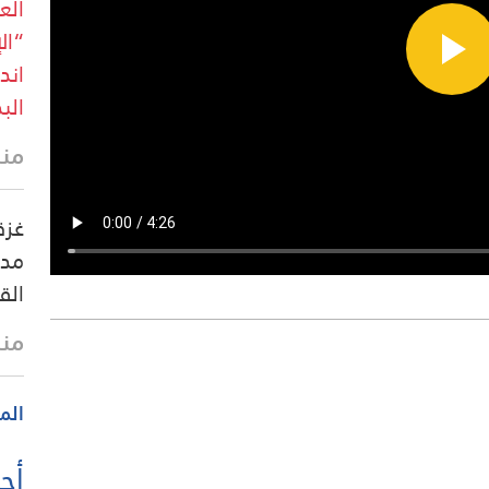
الع
“ال
اند
البد
منذ 43 
غزة
مدف
الق
منذ
الم
أحد