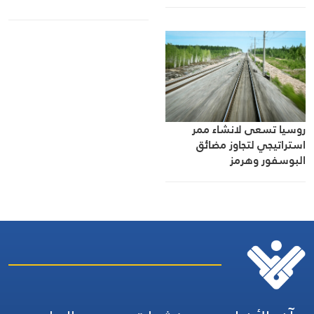
أسلحة ومعدات عسكرية
لأوكرانيا في البحر الأسود
وميناء أوديسا
روسيا تسعى لانشاء ممر
استراتيجي لتجاوز مضائق
البوسفور وهرمز