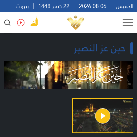
الخميس
06 08 2026
22 صفر 1448
بيروت
13:22
Ar
En
Fr
Es
حين عز النصير