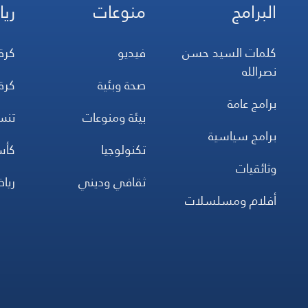
البرامج
منوعات
ريا
كلمات السيد حسن
فيديو
كرة
نصرالله
صحة وبئية
كرة
برامج عامة
بيئة ومنوعات
تن
برامج سياسية
تكنولوجيا
كأس
وثائقيات
ثقافي وديني
ريا
أفلام ومسلسلات