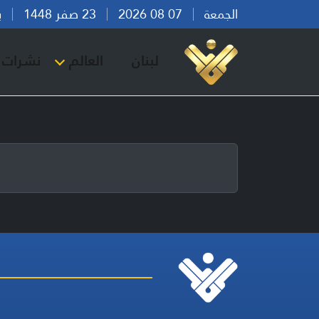
الجمعة
07 08 2026
23 صفر 1448
بيرو
لبنان
العالم
نشرات ا