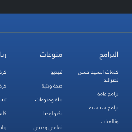
البرامج
منوعات
ريا
كلمات السيد حسن
فيديو
كرة
نصرالله
صحة وبئية
كرة
برامج عامة
بيئة ومنوعات
تن
برامج سياسية
تكنولوجيا
كأس
وثائقيات
ثقافي وديني
ريا