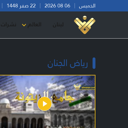
الخميس
06 08 2026
22 صفر 1448
بي
لبنان
العالم
نشرات ا
رياض الجنان