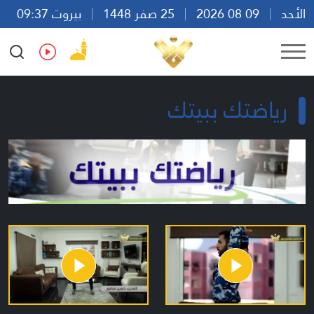
الأحد
09 08 2026
25 صفر 1448
بيروت 09:37
Ar
En
Fr
Es
رياضتك ببيتك