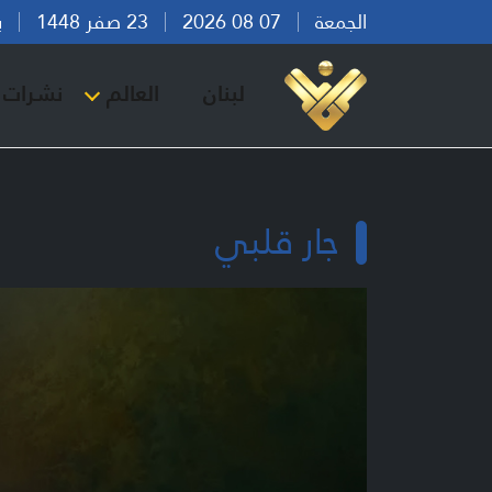
الجمعة
07 08 2026
23 صفر 1448
بيرو
لبنان
العالم
نشرات ا
جار قلبي