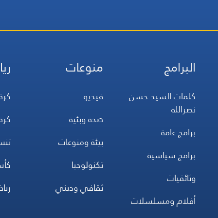
البرامج
منوعات
ريا
كلمات السيد حسن
فيديو
كرة
نصرالله
صحة وبئية
كرة
برامج عامة
بيئة ومنوعات
تن
برامج سياسية
تكنولوجيا
كأس
وثائقيات
ثقافي وديني
ريا
أفلام ومسلسلات