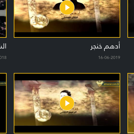
أدهم خنجر
الش
018
16-06-2019