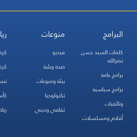
البرامج
منوعات
ريا
كلمات السيد حسن
فيديو
كرة
نصرالله
صحة وبئية
كرة
برامج عامة
بيئة ومنوعات
تن
برامج سياسية
تكنولوجيا
كأس
وثائقيات
ثقافي وديني
ريا
أفلام ومسلسلات