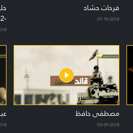
فرحات حشاد
حلي
-2
07-10-2018
018
مصطفى حافظ
عبد
018
03-09-2018