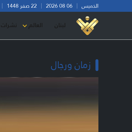
الخميس
06 08 2026
22 صفر 1448
بي
لبنان
العالم
نشرات ا
زمان ورجال