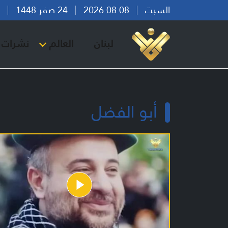
السبت
08 08 2026
24 صفر 1448
بير
لبنان
العالم
نشرات ا
أبو الفضل