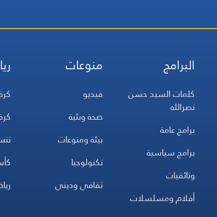
البرامج
منوعات
ريا
كلمات السيد حسن
فيديو
كرة
نصرالله
صحة وبئية
كرة
برامج عامة
بيئة ومنوعات
تن
برامج سياسية
تكنولوجيا
كأس
وثائقيات
ثقافي وديني
ريا
أفلام ومسلسلات