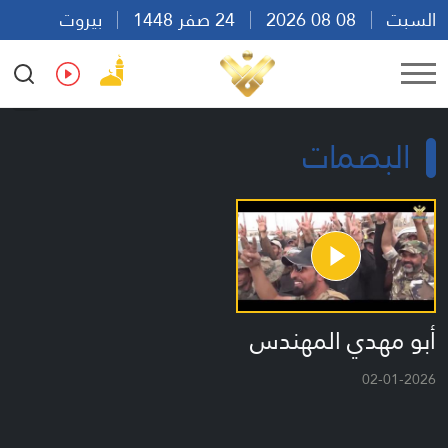
السبت
08 08 2026
24 صفر 1448
بيروت
16:17
Ar
En
Fr
Es
البصمات
أبو مهدي المهندس
02-01-2026