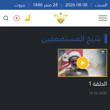
السبت
08 08 2026
24 صفر 1448
بيروت
05:24
Ar
En
Fr
Es
شيخ المستضعفين
الحلقة 1
13-12-2025