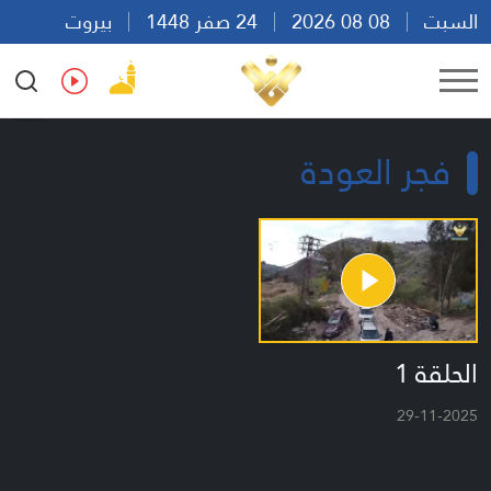
السبت
08 08 2026
24 صفر 1448
بيروت
21:23
Ar
En
Fr
Es
فجر العودة
الحلقة 1
29-11-2025