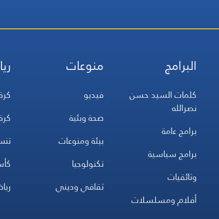
البرامج
منوعات
ريا
كلمات السيد حسن
فيديو
كرة
نصرالله
صحة وبئية
كرة
برامج عامة
بيئة ومنوعات
تن
برامج سياسية
تكنولوجيا
كأس
وثائقيات
ثقافي وديني
ريا
أفلام ومسلسلات