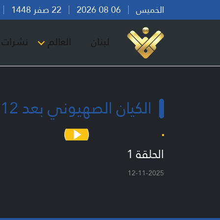
الخميس
06 08 2026
22 صفر 1448
بي
لبنان
العالم
نشرات ا
الكيان الصهيوني بعد 12 يوماً مصيرياً
الحلقة 1
12-11-2025