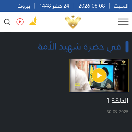
السبت
08 08 2026
24 صفر 1448
بيروت
00:16
Ar
En
Fr
Es
في حضرة شهيد الأمة
الحلقة 1
30-09-2025