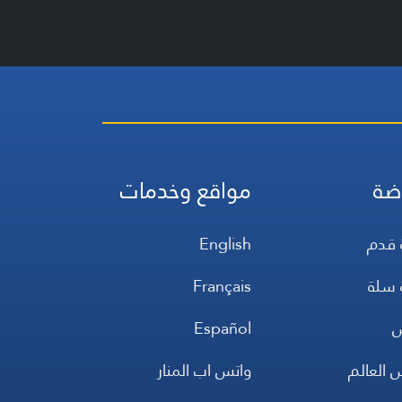
ضة
مواقع وخدمات
 قدم
English
 سلة
Français
س
Español
 العالم
واتس اب المنار