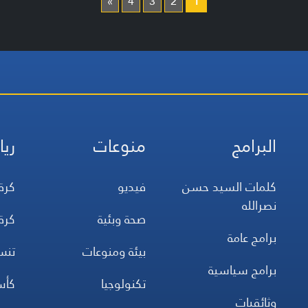
»
4
3
2
1
البرامج
منوعات
ريا
كلمات السيد حسن
فيديو
كرة
نصرالله
صحة وبئية
كرة
برامج عامة
بيئة ومنوعات
تن
برامج سياسية
تكنولوجيا
كأس
وثائقيات