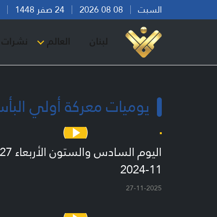
السبت
08 08 2026
24 صفر 1448
بير
لبنان
العالم
نشرات ا
يوميات معركة أولي البأ
11-2024
27-11-2025