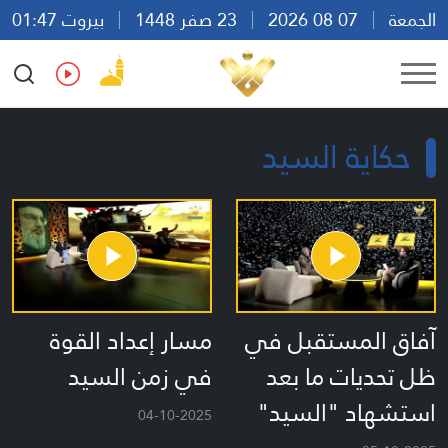
الجمعة
07 08 2026
23 صفر 1448
بيروت 01:47
Ar
En
Fr
Es
حكاية السيد
آفاق المستقبل في
مسار إعداد القوة
ظل تحديات ما بعد
في زمن السيد
استشهاد "السيد"
04-10-2025