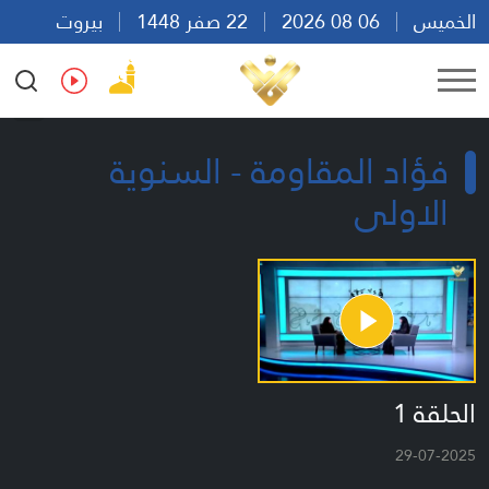
الخميس
06 08 2026
22 صفر 1448
بيروت
08:24
Ar
En
Fr
Es
فؤاد المقاومة - السنوية
الاولى
الحلقة 1
29-07-2025