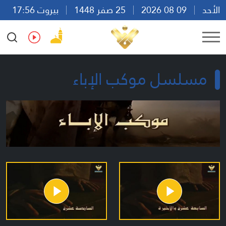
الأحد
09 08 2026
25 صفر 1448
بيروت 17:56
Ar
En
Fr
Es
مسلسل موكب الإباء