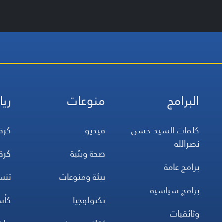
البرامج
منوعات
ريا
كلمات السيد حسن
فيديو
كرة
نصرالله
صحة وبئية
كرة
برامج عامة
بيئة ومنوعات
تن
برامج سياسية
تكنولوجيا
كأس
وثائقيات