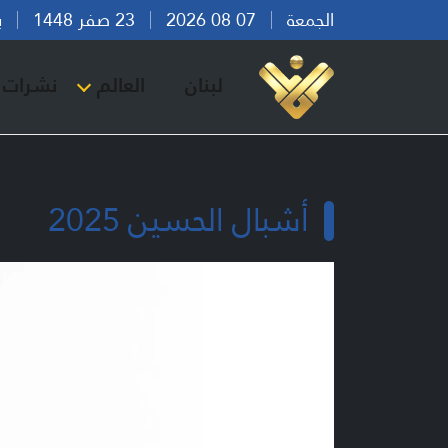
الجمعة
07 08 2026
23 صفر 1448
بيرو
لبنان
العالم
نشرات ا
أشبال الحسين 2025