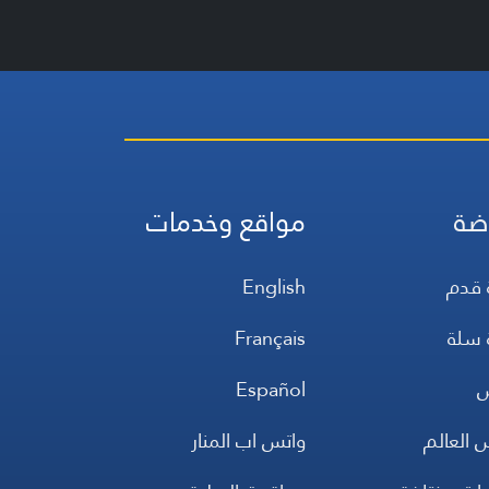
ضة
مواقع وخدمات
 قدم
English
 سلة
Français
س
Español
 العالم
واتس اب المنار