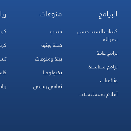
البرامج
منوعات
ريا
كلمات السيد حسن
فيديو
كرة
نصرالله
صحة وبئية
كرة
برامج عامة
بيئة ومنوعات
تن
برامج سياسية
تكنولوجيا
كأس
وثائقيات
ثقافي وديني
ريا
أفلام ومسلسلات