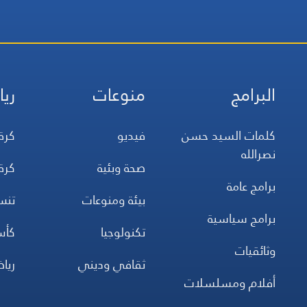
البرامج
منوعات
ريا
كلمات السيد حسن
فيديو
كرة
نصرالله
صحة وبئية
كرة
برامج عامة
بيئة ومنوعات
تن
برامج سياسية
تكنولوجيا
كأس
وثائقيات
ثقافي وديني
ريا
أفلام ومسلسلات