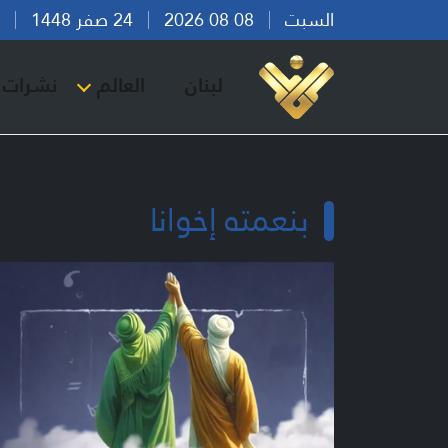
السبت
08 08 2026
24 صفر 1448
بير
لبنان
العالم
نشرات ا
بنعمته إخوانا