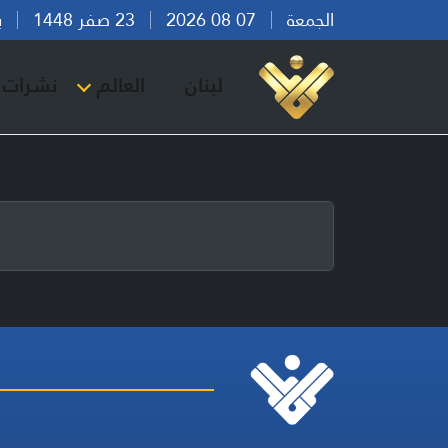
الجمعة
07 08 2026
23 صفر 1448
بيرو
لبنان
العالم
نشرات ا