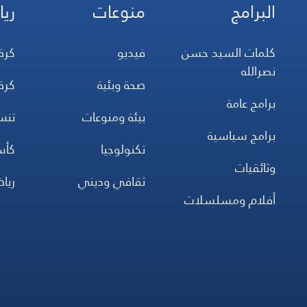
البرامج
منوعات
ريا
كلمات السيد حسن
فيديو
كرة
نصرالله
صحة وبئية
كرة
برامج عامة
بيئة ومنوعات
تن
برامج سياسية
تكنولوجيا
كأس
وثائقيات
ثقافي وديني
ريا
أفلام ومسلسلات