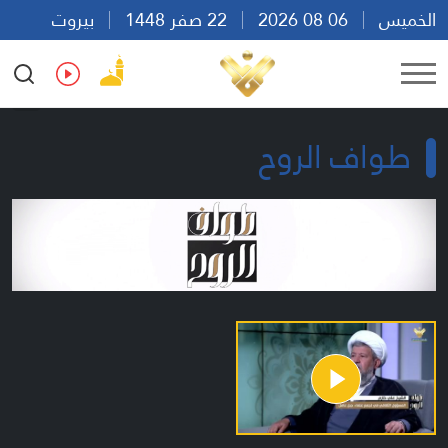
الخميس
06 08 2026
22 صفر 1448
بيروت
20:18
Ar
En
Fr
Es
طواف الروح