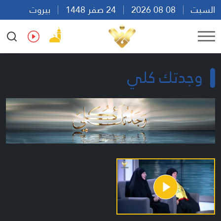
السبت
08 08 2026
24 صفر 1448
بيروت
16:22
Ar
En
Fr
Es
وجدتك كلي