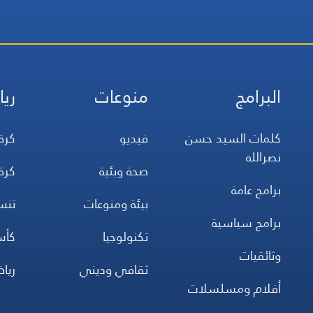
البرامج
منوعات
ريا
كلمات السيد حسن
فيديو
كرة
نصرالله
صحة وبئية
كرة
برامج عامة
بيئة ومنوعات
تن
برامج سياسية
تكنولوجيا
كأس
وثائقيات
ثقافي وديني
ريا
أفلام ومسلسلات