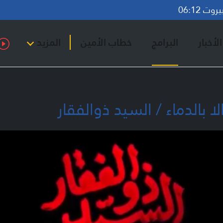
ت 06:12
لأخبار
البرامج
خطاب الأمين
المزيد
 بالدماء / السيد ذوالفقار