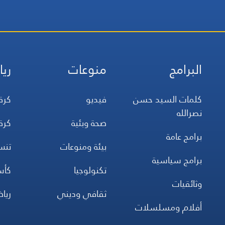
البرامج
منوعات
ريا
كلمات السيد حسن
فيديو
كرة
نصرالله
صحة وبئية
كرة
برامج عامة
بيئة ومنوعات
تن
برامج سياسية
تكنولوجيا
كأس
وثائقيات
ثقافي وديني
ريا
أفلام ومسلسلات