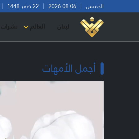
الخميس
06 08 2026
22 صفر 1448
بي
لبنان
العالم
نشرات ا
أجمل الأمهات