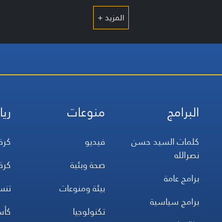
المزيد +
البرامج
منوعات
ريا
كلمات السيد حسن
فيديو
كرة
نصرالله
صحة وبئية
كرة
برامج عامة
بيئة ومنوعات
تن
برامج سياسية
تكنولوجيا
كأس