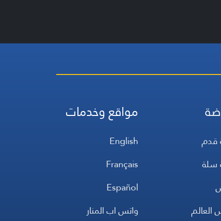
ضة
مواقع وخدمات
 قدم
English
 سلة
Français
س
Español
 العالم
واتس اب المنار