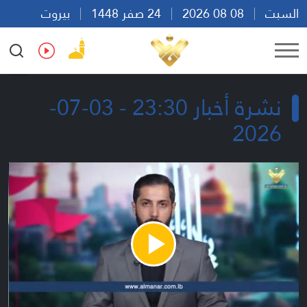
السبت
08 08 2026
24 صفر 1448
بيروت
21:18
Ar
En
Fr
Es
نشرة أخبار 23:30 - 03-07-
2026
Play
Video