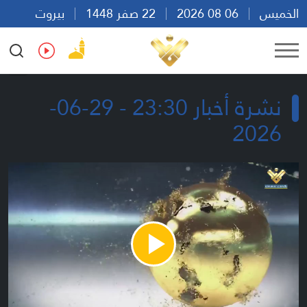
الخميس
06 08 2026
22 صفر 1448
بيروت
20:55
Ar
En
Fr
Es
نشرة أخبار 23:30 - 29-06-
2026
Play
Video