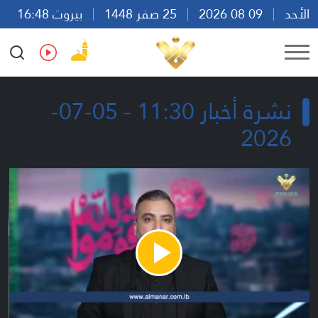
الأحد
09 08 2026
25 صفر 1448
بيروت 16:48
Ar
En
Fr
Es
نشرة أخبار 11:30 - 05-07-
2026
Play
Video