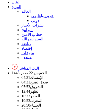
لبنان
المزيد
العالم
عربي واقليمي
دولي
نشرات الأخبار
البرامج
خطاب الأمين
السيد نصرالله
رياضة
إقتصاد
منوعات
الصحف
البث المباشر
الخميس
22 صفر 1448
الإمساك
04:21
صلاة الصبح
04:31
الشروق
05:53
الظهر
12:44
العصر
16:27
المغرب
19:53
العشاء
20:50