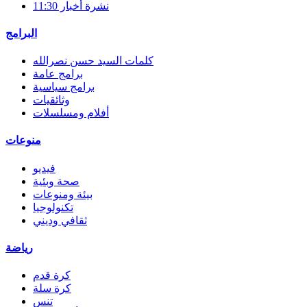
نشرة أخبار 11:30
البرامج
كلمات السيد حسن نصرالله
برامج عامة
برامج سياسية
وثائقيات
أفلام ومسلسلات
منوعات
فيديو
صحة وبئية
بيئة ومنوعات
تكنولوجيا
ثقافي وديني
رياضة
كرة قدم
كرة سلة
تنس