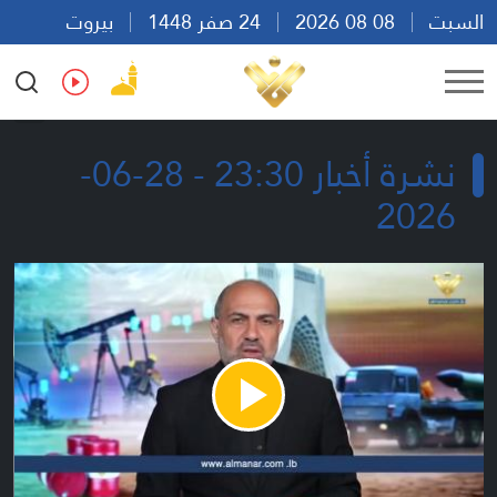
السبت
08 08 2026
24 صفر 1448
بيروت
13:23
Ar
En
Fr
Es
نشرة أخبار 23:30 - 28-06-
2026
Play
Video