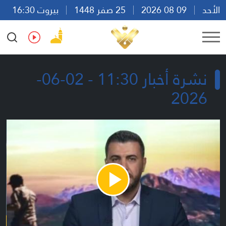
الأحد
09 08 2026
25 صفر 1448
بيروت 16:30
Ar
En
Fr
Es
نشرة أخبار 11:30 - 02-06-
2026
Play
Video