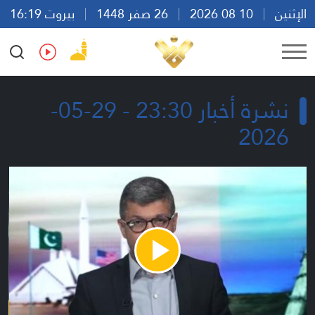
الإثنين
10 08 2026
26 صفر 1448
بيروت 16:19
Ar
En
Fr
Es
نشرة أخبار 23:30 - 29-05-
2026
Play
Video