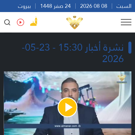
السبت
08 08 2026
24 صفر 1448
بيروت
18:19
Ar
En
Fr
Es
نشرة أخبار 15:30 - 23-05-
2026
Play
Video