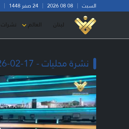
السبت
08 08 2026
24 صفر 1448
بير
لبنان
العالم
نشرات ا
نشرة محليات - 17-02-2026