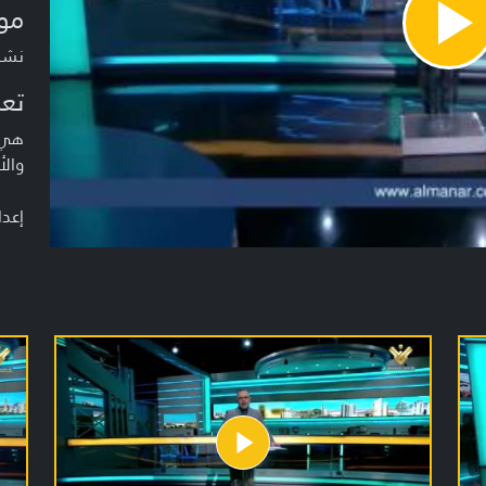
مو
Pla
Vide
نشرة م
تعر
هي ن
والأ
إعدا