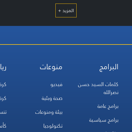
المزيد +
البرامج
منوعات
ريا
كلمات السيد حسن
فيديو
كرة
نصرالله
صحة وبئية
كرة
برامج عامة
بيئة ومنوعات
تن
برامج سياسية
تكنولوجيا
كأس