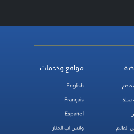
ضة
مواقع وخدمات
 قدم
English
 سلة
Français
س
Español
 العالم
واتس اب المنار