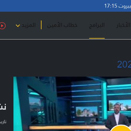
وت 17:15
لأخبار
البرامج
خطاب الأمين
المزيد
نش
تاريخ ا