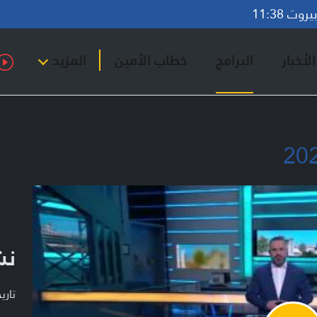
وت 11:38
لأخبار
البرامج
خطاب الأمين
المزيد
نش
تاريخ ا