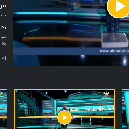
مو
Pla
Vide
نشرة م
تعر
هي ن
والأ
إعدا