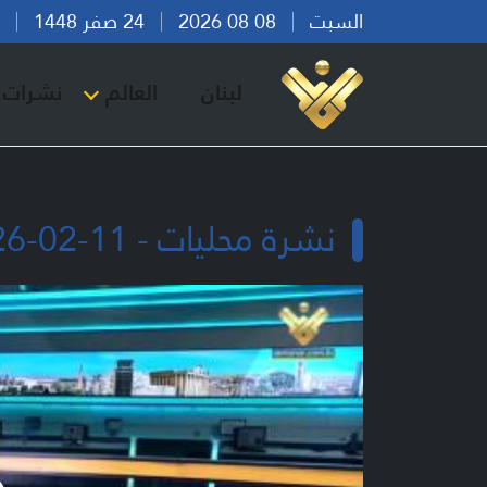
السبت
08 08 2026
24 صفر 1448
بير
لبنان
العالم
نشرات ا
نشرة محليات - 11-02-2026