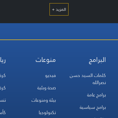
المزيد +
البرامج
منوعات
ريا
كلمات السيد حسن
فيديو
كرة
نصرالله
صحة وبئية
كرة
برامج عامة
بيئة ومنوعات
تن
برامج سياسية
تكنولوجيا
كأس