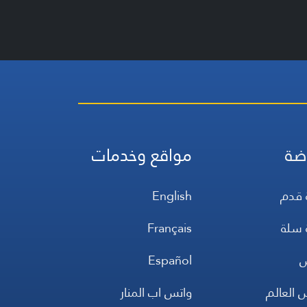
ضة
مواقع وخدمات
 قدم
English
 سلة
Français
س
Español
 العالم
واتس اب المنار